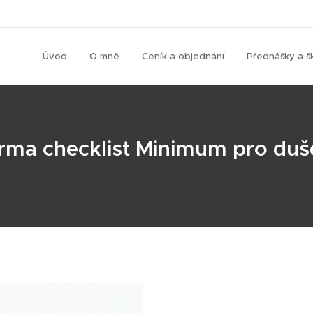
Úvod
O mně
Ceník a objednání
Přednášky a š
arma checklist Minimum pro du