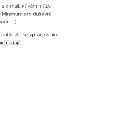
 a e-mail, ať vám může
še Minimum pro duševní
hodu
. :-)
souhlasíte se
zpracováním
ích údajů
.