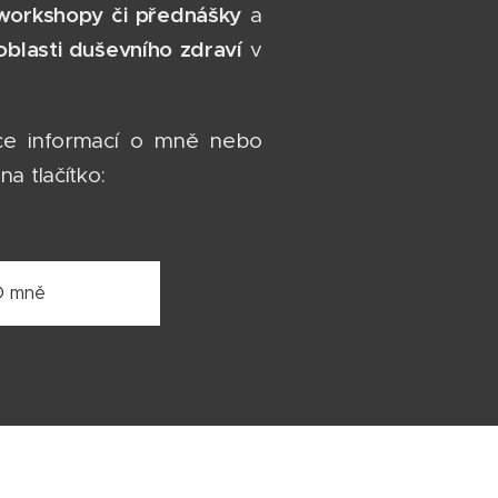
workshopy či přednášky
a
oblasti duševního zdraví
v
více informací o mně nebo
a tlačítko:
O mně