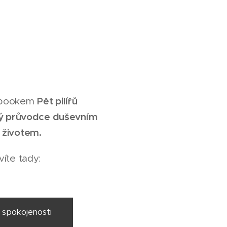
Pět pilířů
-bookem
ký průvodce duševním
 životem.
íte tady:
ů spokojenosti