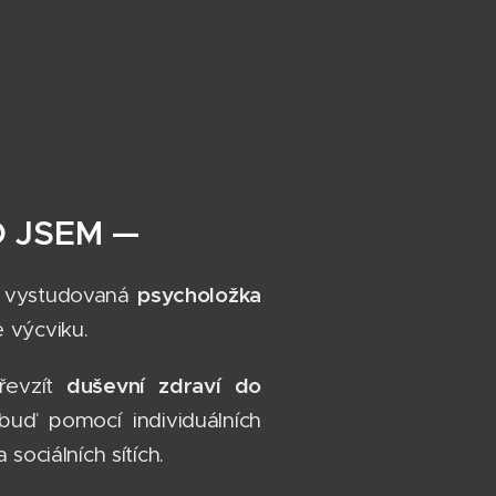
 JSEM —
psycholožka
m vystudovaná
 výcviku.
duševní zdraví do
evzít
uď pomocí individuálních
 sociálních sítích.