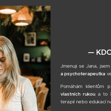
— KDO
Jmenuji se Jana, jse
a psychoterapeutka
ve
Pomáhám klientům př
vlastních rukou
a to b
terapií nebo edukací na