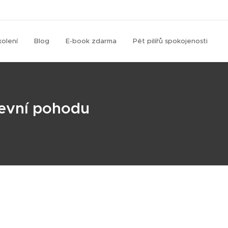
kolení
Blog
E-book zdarma
Pět pilířů spokojenosti
ševní pohodu