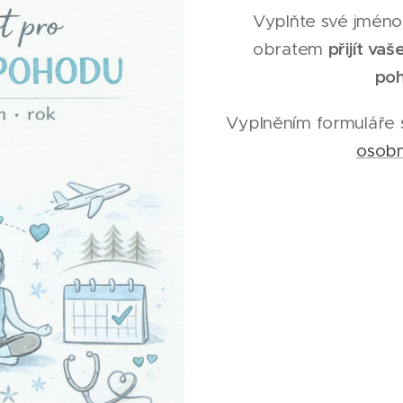
Vyplňte své jméno
přijít va
obratem
po
Vyplněním formuláře 
osobn