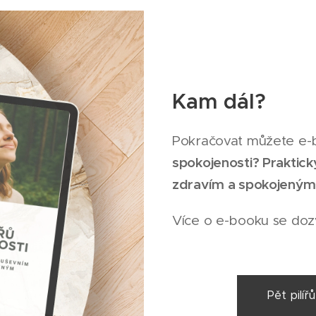
Kam dál?
Pokračovat můžete e
spokojenosti? Praktic
zdravím a spokojeným
Více o e-booku se dozv
Pět pilíř