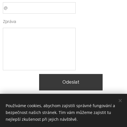
Zpráva
Odeslat
Používáme cookies, abychom zajistili správné fungování a
bezpečnost našich stránek. Tím vám můžeme zajistit tu
Mgr. Jana Schee, Antonína Vaška 144, Háj ve Slezsku, 747 92,
nejlepší zkušenost při jejich návštěvě.
scheejana@gmail.com