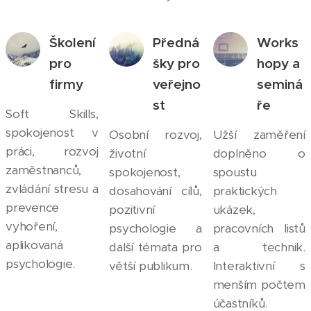
Školení
Předná
Works
pro
šky pro
hopy a
firmy
veřejno
seminá
st
ře
Soft Skills,
spokojenost v
Osobní rozvoj,
Užší zaměření
práci, rozvoj
životní
doplněno o
zaměstnanců,
spokojenost,
spoustu
zvládání stresu a
dosahování cílů,
praktických
prevence
pozitivní
ukázek,
vyhoření,
psychologie a
pracovních listů
aplikovaná
další témata pro
a technik.
psychologie.
větší publikum.
Interaktivní s
menším počtem
účastníků.