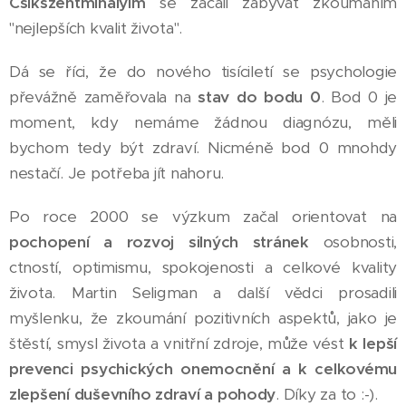
Csikszentmihalyim
se začali zabývat zkoumáním
"nejlepších kvalit života".
Dá se říci, že do nového tisíciletí se psychologie
převážně zaměřovala na
stav do bodu 0
. Bod 0 je
moment, kdy nemáme žádnou diagnózu, měli
bychom tedy být zdraví. Nicméně bod 0 mnohdy
nestačí. Je potřeba jít nahoru.
Po roce 2000 se výzkum začal orientovat na
pochopení a rozvoj silných stránek
osobnosti,
ctností, optimismu, spokojenosti a celkové kvality
života. Martin Seligman a další vědci prosadili
myšlenku, že zkoumání pozitivních aspektů, jako je
štěstí, smysl života a vnitřní zdroje, může vést
k lepší
prevenci psychických onemocnění a k celkovému
zlepšení duševního zdraví a pohody
. Díky za to :-).