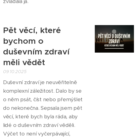
zvládala já.
Pět věcí, které
bychom o
duševním zdraví
měli vědět
09.10.2025
Duševní zdraví je neuvěřitelně
komplexní záležitost. Dalo by se
o něm psát, číst nebo přemýšlet
do nekonečna. Sepsala jsem pět
věcí, které bych byla ráda, aby
lidé o duševním zdraví věděli.
Výčet to není vyčerpávající,