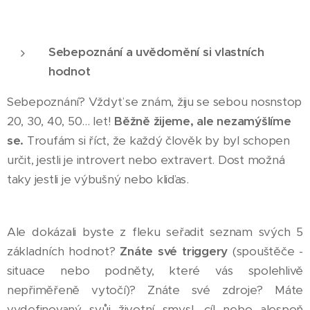
Sebepoznání a uvědomění si vlastních
hodnot
Sebepoznání? Vždyť se znám, žiju se sebou nosnstop
20, 30, 40, 50... let!
Běžně žijeme, ale nezamýšlíme
se.
Troufám si říct, že každý člověk by byl schopen
určit, jestli je introvert nebo extravert. Dost možná
taky jestli je výbušný nebo kliďas.
Ale dokázali byste z fleku seřadit seznam svých 5
základních hodnot?
Znáte své triggery
(spouštěče -
situace nebo podněty, které vás spolehlivě
nepřiměřeně vytočí)? Znáte své zdroje? Máte
vydefinovaný svůj životní smysl, cíl nebo alespoň