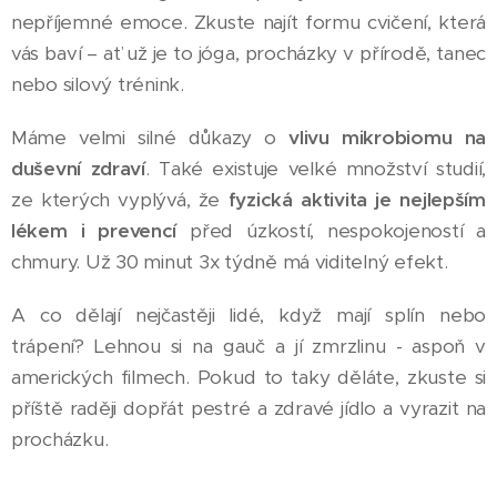
nepříjemné emoce. Zkuste najít formu cvičení, která
vás baví – ať už je to jóga, procházky v přírodě, tanec
nebo silový trénink.
Máme velmi silné důkazy o
vlivu mikrobiomu na
duševní zdraví
. Také existuje velké množství studií,
ze kterých vyplývá, že
fyzická aktivita je nejlepším
lékem i prevencí
před úzkostí, nespokojeností a
chmury. Už 30 minut 3x týdně má viditelný efekt.
A co dělají nejčastěji lidé, když mají splín nebo
trápení? Lehnou si na gauč a jí zmrzlinu - aspoň v
amerických filmech. Pokud to taky děláte, zkuste si
příště raději dopřát pestré a zdravé jídlo a vyrazit na
procházku.