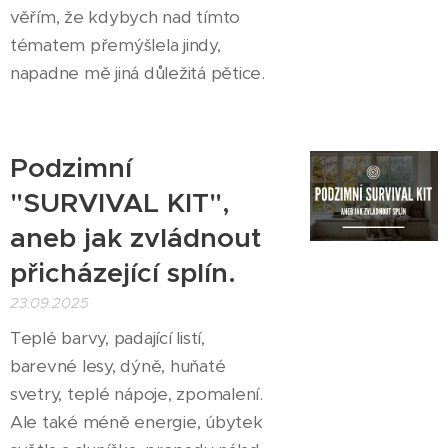
věřím, že kdybych nad tímto
tématem přemýšlela jindy,
napadne mě jiná důležitá pětice.
Podzimní
"SURVIVAL KIT",
aneb jak zvládnout
přicházející splín.
23.09.2025
Teplé barvy, padající listí,
barevné lesy, dýně, huňaté
svetry, teplé nápoje, zpomalení.
Ale také méně energie, úbytek