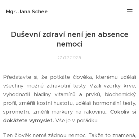
Mgr. Jana
Schee
Duševní zdraví není jen absence
nemoci
17.02.2025
Představte si, že potkáte člověka, kterému udělali
všechny možné zdravotní testy. Vzali vzorky krve,
vyhodnotili hladiny vitamínů a prvků, biochemický
profil, změřili kostní hustotu, udělali hormonální testy,
spirometrii, změřili markery na rakovinu..
Cokoliv si
dokážete vymyslet.
Vše je v pořádku.
Ten člověk nemá žádnou nemoc. Takže to znamená,