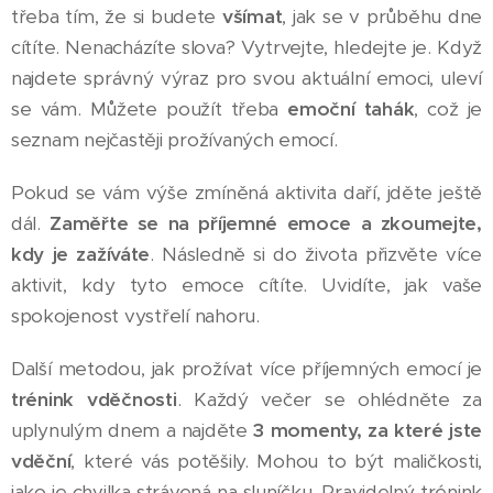
třeba tím, že si budete
všímat
, jak se v průběhu dne
cítíte. Nenacházíte slova? Vytrvejte, hledejte je. Když
najdete správný výraz pro svou aktuální emoci, uleví
se vám. Můžete použít třeba
emoční tahák
, což je
seznam nejčastěji prožívaných emocí.
Pokud se vám výše zmíněná aktivita daří, jděte ještě
dál.
Zaměřte se na příjemné emoce a zkoumejte,
kdy je zažíváte
. Následně si do života přizvěte více
aktivit, kdy tyto emoce cítíte. Uvidíte, jak vaše
spokojenost vystřelí nahoru.
Další metodou, jak prožívat více příjemných emocí je
trénink vděčnosti
. Každý večer se ohlédněte za
uplynulým dnem a najděte
3 momenty, za které jste
vděční
, které vás potěšily. Mohou to být maličkosti,
jako je chvilka strávená na sluníčku. Pravidelný trénink