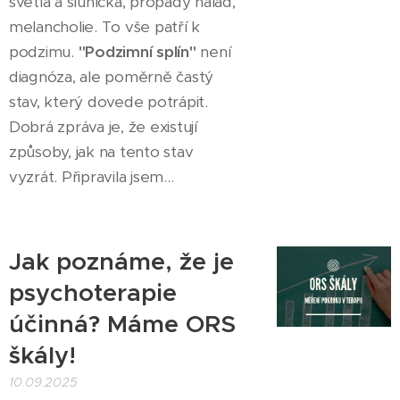
světla a sluníčka, propady nálad,
melancholie. To vše patří k
podzimu.
"Podzimní splín"
není
diagnóza, ale poměrně častý
stav, který dovede potrápit.
Dobrá zpráva je, že existují
způsoby, jak na tento stav
vyzrát. Připravila jsem...
Jak poznáme, že je
psychoterapie
účinná? Máme ORS
škály!
10.09.2025