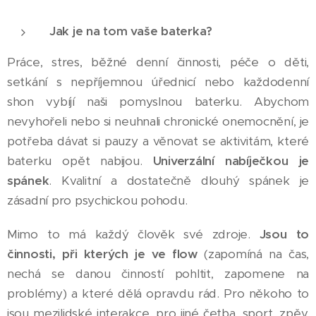
Jak je na tom vaše baterka?
Práce, stres, běžné denní činnosti, péče o děti,
setkání s nepříjemnou úřednicí nebo každodenní
shon vybíjí naši pomyslnou baterku. Abychom
nevyhořeli nebo si neuhnali chronické onemocnění, je
potřeba dávat si pauzy a věnovat se aktivitám, které
baterku opět nabijou.
Univerzální nabíječkou je
spánek
. Kvalitní a dostatečně dlouhý spánek je
zásadní pro psychickou pohodu.
Mimo to má každý člověk své zdroje.
Jsou to
činnosti, při kterých je ve flow
(zapomíná na čas,
nechá se danou činností pohltit, zapomene na
problémy) a které dělá opravdu rád. Pro někoho to
jsou mezilidské interakce, pro jiné četba, sport, zpěv,