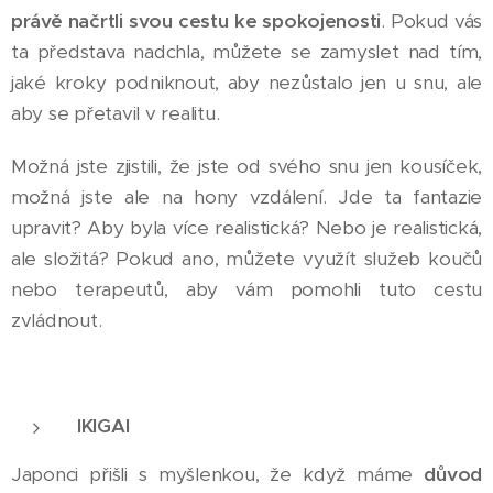
právě načrtli svou cestu ke spokojenosti
. Pokud vás
ta představa nadchla, můžete se zamyslet nad tím,
jaké kroky podniknout, aby nezůstalo jen u snu, ale
aby se přetavil v realitu.
Možná jste zjistili, že jste od svého snu jen kousíček,
možná jste ale na hony vzdálení. Jde ta fantazie
upravit? Aby byla více realistická? Nebo je realistická,
ale složitá? Pokud ano, můžete využít služeb koučů
nebo terapeutů, aby vám pomohli tuto cestu
zvládnout.
IKIGAI
Japonci přišli s myšlenkou, že když máme
důvod