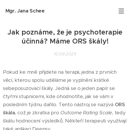
Mgr. Jana
Schee
Jak poznáme, že je psychoterapie
účinná? Máme ORS škály!
10.09.2025
Pokud ke mně přijdete na terapii, jedna z prvních
věcí, kterou spolu uděláme je vyplnění krátké
sebeposuzovací škály. Jedná se o jeden papír se
čtyřmi stupnicemi, kde ohodnotíte, jak se vám v
posledním týdnu dařilo. Tento nástroj se nazývá
ORS
škála
, což je zkratka pro
Outcome Rating Scale
, tedy
škálu hodnocení výsledků. Někteří terapeuti využívají
také aplikaci Deepsy.