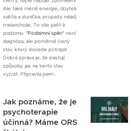
svetry, teplé nápoje, zpomalení.
Ale také méně energie, úbytek
světla a sluníčka, propady nálad,
melancholie. To vše patří k
podzimu.
"Podzimní splín"
není
diagnóza, ale poměrně častý
stav, který dovede potrápit.
Dobrá zpráva je, že existují
způsoby, jak na tento stav
vyzrát. Připravila jsem...
Jak poznáme, že je
psychoterapie
účinná? Máme ORS