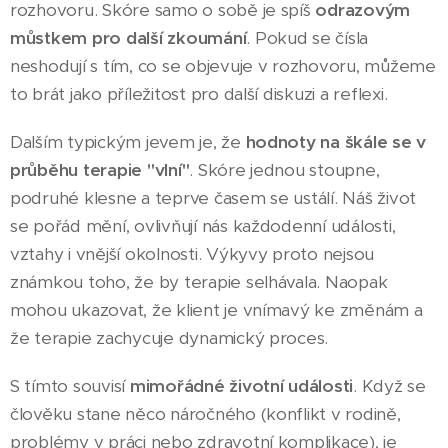
rozhovoru. Skóre samo o sobě je spíš
odrazovým
můstkem pro další zkoumání
. Pokud se čísla
neshodují s tím, co se objevuje v rozhovoru, můžeme
to brát jako příležitost pro další diskuzi a reflexi.
Dalším typickým jevem je, že
hodnoty na škále se v
průběhu terapie "vlní"
. Skóre jednou stoupne,
podruhé klesne a teprve časem se ustálí. Náš život
se pořád mění, ovlivňují nás každodenní události,
vztahy i vnější okolnosti. Výkyvy proto nejsou
známkou toho, že by terapie selhávala. Naopak
mohou ukazovat, že klient je vnímavý ke změnám a
že terapie zachycuje dynamický proces.
S tímto souvisí
mimořádné životní události
. Když se
člověku stane něco náročného (konflikt v rodině,
problémy v práci nebo zdravotní komplikace), je