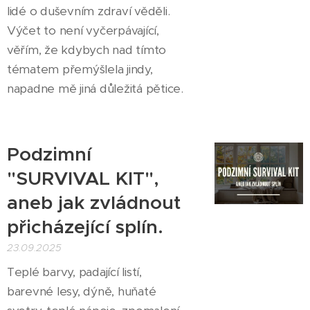
lidé o duševním zdraví věděli.
Výčet to není vyčerpávající,
věřím, že kdybych nad tímto
tématem přemýšlela jindy,
napadne mě jiná důležitá pětice.
Podzimní
"SURVIVAL KIT",
aneb jak zvládnout
přicházející splín.
23.09.2025
Teplé barvy, padající listí,
barevné lesy, dýně, huňaté