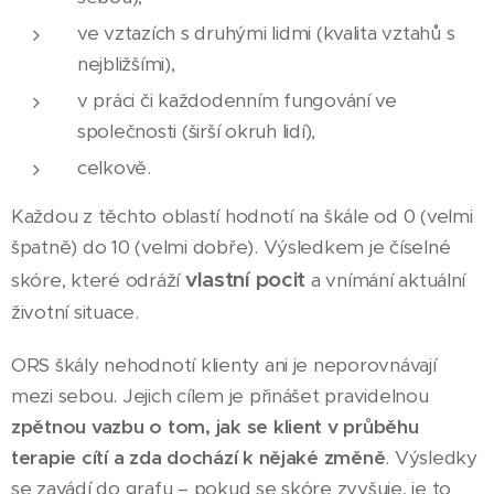
ve vztazích s druhými lidmi (kvalita vztahů s
nejbližšími),
v práci či každodenním fungování ve
společnosti (širší okruh lidí),
celkově.
Každou z těchto oblastí hodnotí na škále od 0 (velmi
špatně) do 10 (velmi dobře). Výsledkem je číselné
vlastní pocit
skóre, které odráží
a vnímání aktuální
životní situace.
ORS škály nehodnotí klienty ani je neporovnávají
mezi sebou. Jejich cílem je přinášet pravidelnou
zpětnou vazbu o tom, jak se klient v průběhu
terapie cítí a zda dochází k nějaké změně
. Výsledky
se zavádí do grafu – pokud se skóre zvyšuje, je to