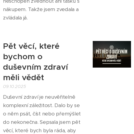
neschopen zvednout ani tašku s
nákupem. Takže jsem zvedala a
zvládala já.
Pět věcí, které
bychom o
duševním zdraví
měli vědět
09.10.2025
Duševní zdraví je neuvěřitelně
komplexní záležitost. Dalo by se
o něm psát, číst nebo přemýšlet
do nekonečna. Sepsala jsem pět
věcí, které bych byla ráda, aby