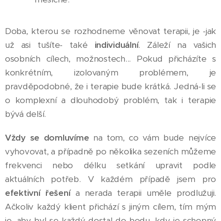
Doba, kterou se rozhodneme věnovat terapii, je -jak
už asi tušíte- také
individuální
. Záleží na vašich
osobních cílech, možnostech... Pokud přicházíte s
konkrétním, izolovaným problémem, je
pravděpodobné, že i terapie bude krátká. Jedná-li se
o komplexní a dlouhodobý problém, tak i terapie
bývá delší.
Vždy se domluvíme
na tom, co vám bude nejvíce
vyhovovat, a případně po několika sezeních můžeme
frekvenci nebo délku setkání upravit podle
aktuálních potřeb. V každém případě jsem pro
efektivní řešení
a nerada terapii uměle prodlužuji.
Ačkoliv každý klient přichází s jiným cílem, tím mým
je, aby byl se každý dostal do bodu, kdy je schopný