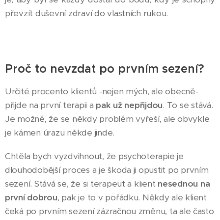
převzít duševní zdraví do vlastních rukou.
Proč to nevzdat po prvním sezení?
Určité procento klientů -nejen mých, ale obecně-
přijde na první terapii a
pak už nepřijdou
. To se stává.
Je možné, že se někdy problém vyřeší, ale obvykle
je kámen úrazu někde jinde.
Chtěla bych vyzdvihnout, že psychoterapie je
dlouhodobější proces a je škoda ji opustit po prvním
sezení. Stává se, že si terapeut a klient
nesednou na
první dobrou
, pak je to v pořádku. Někdy ale klient
čeká po prvním sezení zázračnou změnu, ta ale často