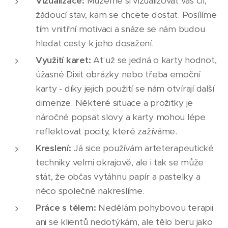
Vizualizace:
Můžeme si vizualizovat váš cíl,
žádoucí stav, kam se chcete dostat. Posílíme
tím vnitřní motivaci a snáze se nám budou
hledat cesty k jeho dosažení.
Využití karet:
Ať už se jedná o karty hodnot,
úžasné Dixit obrázky nebo třeba emoční
karty - díky jejich použití se nám otvírají další
dimenze. Některé situace a prožitky je
náročné popsat slovy a karty mohou lépe
reflektovat pocity, které zažíváme.
Kreslení:
Já sice používám arteterapeutické
techniky velmi okrajově, ale i tak se může
stát, že občas vytáhnu papír a pastelky a
něco společně nakreslíme.
Práce s tělem:
Nedělám pohybovou terapii
ani se klientů nedotýkám, ale tělo beru jako