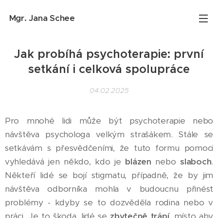
Mgr. Jana
Schee
Jak probíhá psychoterapie: první
setkání i celková spolupráce
04.02.2025
Pro mnohé lidi může být psychoterapie nebo
návštěva psychologa velkým strašákem. Stále se
setkávám s přesvědčeními, že tuto formu pomoci
vyhledává jen někdo, kdo je
blázen
nebo
slaboch
.
Někteří lidé se bojí stigmatu, případně, že by jim
návštěva odborníka mohla v budoucnu přinést
problémy - kdyby se to dozvěděla rodina nebo v
práci. Je to škoda, lidé se
zbytečně trápí
, místo aby