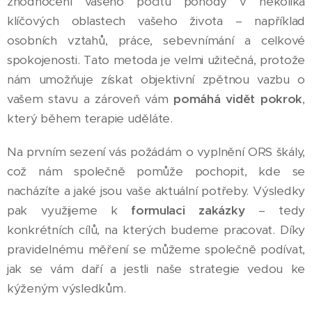
zhodnocení vašeho pocitu pohody v několika
klíčových oblastech vašeho života – například
osobních vztahů, práce, sebevnímání a celkové
spokojenosti. Tato metoda je velmi užitečná, protože
nám umožňuje získat objektivní zpětnou vazbu o
vašem stavu a zároveň vám
pomáhá vidět pokrok
,
který během terapie uděláte.
Na prvním sezení vás požádám o vyplnění ORS škály,
což nám společně pomůže pochopit, kde se
nacházíte a jaké jsou vaše aktuální potřeby. Výsledky
pak využijeme k
formulaci zakázky
– tedy
konkrétních cílů, na kterých budeme pracovat. Díky
pravidelnému měření se můžeme společně podívat,
jak se vám daří a jestli naše strategie vedou ke
kýženým výsledkům.