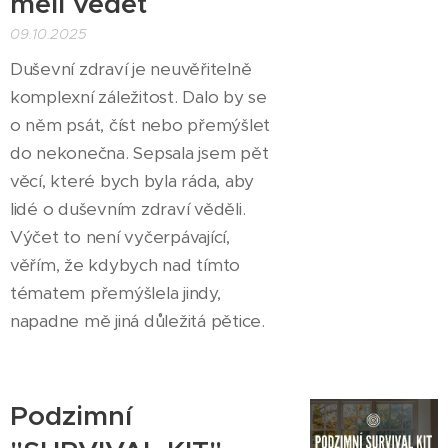
měli vědět
09.10.2025
Duševní zdraví je neuvěřitelně
komplexní záležitost. Dalo by se
o něm psát, číst nebo přemýšlet
do nekonečna. Sepsala jsem pět
věcí, které bych byla ráda, aby
lidé o duševním zdraví věděli.
Výčet to není vyčerpávající,
věřím, že kdybych nad tímto
tématem přemýšlela jindy,
napadne mě jiná důležitá pětice.
Podzimní