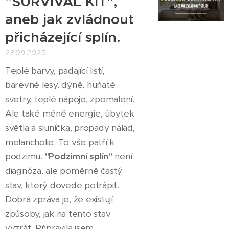
"SURVIVAL KIT",
aneb jak zvládnout
přicházející splín.
23.09.2025
Teplé barvy, padající listí,
barevné lesy, dýně, huňaté
svetry, teplé nápoje, zpomalení.
Ale také méně energie, úbytek
světla a sluníčka, propady nálad,
melancholie. To vše patří k
podzimu.
"Podzimní splín"
není
diagnóza, ale poměrně častý
stav, který dovede potrápit.
Dobrá zpráva je, že existují
způsoby, jak na tento stav
vyzrát. Připravila jsem...