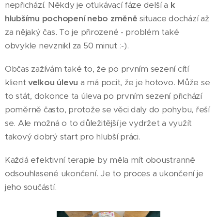
nepřichází. Někdy je oťukávací fáze delší a
k
hlubšímu pochopení nebo změně
situace dochází až
za nějaký čas. To je přirozené - problém také
obvykle nevznikl za 50 minut :-).
Občas zažívám také to, že po prvním sezení cítí
klient
velkou úlevu
a má pocit, že je hotovo. Může se
to stát, dokonce ta úleva po prvním sezení přichází
poměrně často, protože se věci daly do pohybu, řeší
se. Ale možná o to důležitější je vydržet a využít
takový dobrý start pro hlubší práci.
Každá efektivní terapie by měla mít oboustranně
odsouhlasené ukončení. Je to proces a ukončení je
jeho součástí.