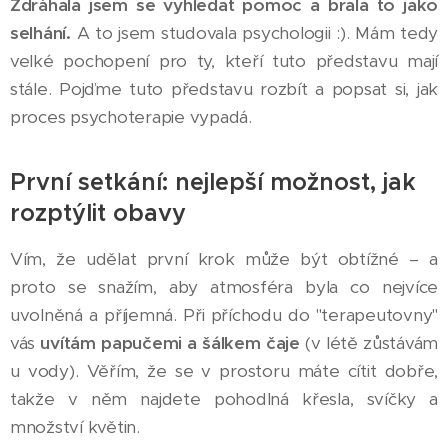
Zdráhala jsem se vyhledat pomoc a brala to jako
selhání.
A to jsem studovala psychologii :). Mám tedy
velké pochopení pro ty, kteří tuto představu mají
stále. Pojďme tuto představu rozbít a popsat si, jak
proces psychoterapie vypadá.
První setkání: nejlepší možnost, jak
rozptýlit obavy
Vím, že udělat první krok může být obtížné – a
proto se snažím, aby atmosféra byla co nejvíce
uvolněná a příjemná. Při příchodu do "terapeutovny"
vás
uvítám papučemi a šálkem čaje
(v létě zůstávám
u vody). Věřím, že se v prostoru máte cítit dobře,
takže v něm najdete pohodlná křesla, svíčky a
množství květin.