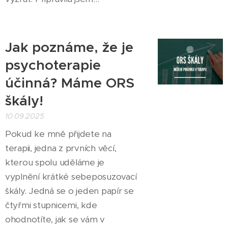
Jak poznáme, že je
psychoterapie
účinná? Máme ORS
škály!
10.09.2025
Pokud ke mně přijdete na
terapii, jedna z prvních věcí,
kterou spolu uděláme je
vyplnění krátké sebeposuzovací
škály. Jedná se o jeden papír se
čtyřmi stupnicemi, kde
ohodnotíte, jak se vám v