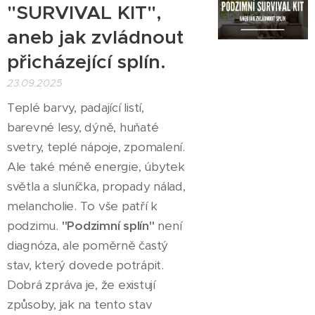
"SURVIVAL KIT",
aneb jak zvládnout
přicházející splín.
23.09.2025
Teplé barvy, padající listí,
barevné lesy, dýně, huňaté
svetry, teplé nápoje, zpomalení.
Ale také méně energie, úbytek
světla a sluníčka, propady nálad,
melancholie. To vše patří k
podzimu.
"Podzimní splín"
není
diagnóza, ale poměrně častý
stav, který dovede potrápit.
Dobrá zpráva je, že existují
způsoby, jak na tento stav