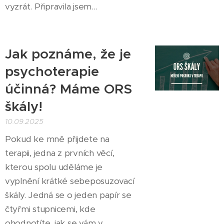
vyzrát. Připravila jsem...
Jak poznáme, že je
psychoterapie
účinná? Máme ORS
škály!
10.09.2025
Pokud ke mně přijdete na
terapii, jedna z prvních věcí,
kterou spolu uděláme je
vyplnění krátké sebeposuzovací
škály. Jedná se o jeden papír se
čtyřmi stupnicemi, kde
ohodnotíte, jak se vám v