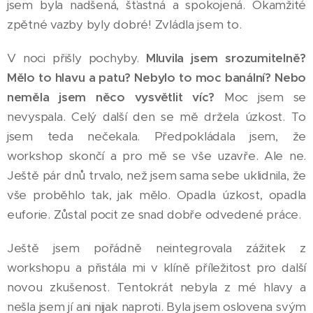
jsem byla nadšená, šťastná a spokojená. Okamžité
zpětné vazby byly dobré! Zvládla jsem to.
V noci přišly pochyby.
Mluvila jsem srozumitelně?
Mělo to hlavu a patu? Nebylo to moc banální? Nebo
neměla jsem něco vysvětlit víc?
Moc jsem se
nevyspala. Celý další den se mě držela úzkost. To
jsem teda nečekala. Předpokládala jsem, že
workshop skončí a pro mě se vše uzavře. Ale ne.
Ještě pár dnů trvalo, než jsem sama sebe uklidnila, že
vše proběhlo tak, jak mělo. Opadla úzkost, opadla
euforie. Zůstal pocit ze snad dobře odvedené práce.
Ještě jsem pořádně neintegrovala zážitek z
workshopu a přistála mi v klíně příležitost pro další
novou zkušenost. Tentokrát nebyla z mé hlavy a
nešla jsem jí ani nijak naproti. Byla jsem oslovena svým