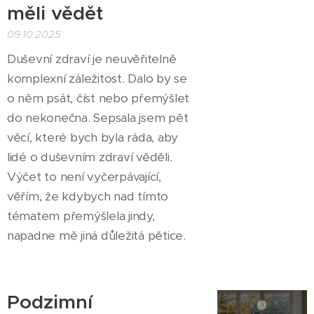
měli vědět
09.10.2025
Duševní zdraví je neuvěřitelně
komplexní záležitost. Dalo by se
o něm psát, číst nebo přemýšlet
do nekonečna. Sepsala jsem pět
věcí, které bych byla ráda, aby
lidé o duševním zdraví věděli.
Výčet to není vyčerpávající,
věřím, že kdybych nad tímto
tématem přemýšlela jindy,
napadne mě jiná důležitá pětice.
Podzimní