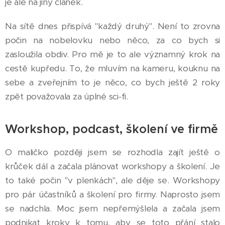
je ale na jiný článek.
Na sítě dnes přispívá "každý druhý". Není to zrovna
počin na nobelovku nebo něco, za co bych si
zasloužila obdiv. Pro mě je to ale významný krok na
cestě kupředu. To, že mluvím na kameru, kouknu na
sebe a zveřejním to je něco, co bych ještě 2 roky
zpět považovala za úplné sci-fi.
Workshop, podcast, školení ve firmě
O maličko později jsem se rozhodla zajít ještě o
krůček dál a začala plánovat workshopy a školení. Je
to také počin "v plenkách", ale děje se. Workshopy
pro pár účastníků a školení pro firmy. Naprosto jsem
se nadchla. Moc jsem nepřemýšlela a začala jsem
podnikat kroky k tomu, aby se toto přání stalo