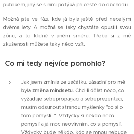
publikem, jiný se s nimi potýká při cestě do obchodu.
Možná jste ve fázi, kde já byla ještě před necelými
dvěma lety. A možná se taky chystáte opustit svou
zónu, a to klidně v jiném směru. Třeba si z mé
zkušenosti můžete taky něco vzít.
Co mi tedy nejvíce pomohlo?
Jak jsem zmínila ze začátku, zásadní pro mě
byla
změna mindsetu
. Chci-li dělat něco, co
vyžaduje sebepropagaci a sebeprezentaci,
musím odsunout stranou myšlenky "co si o
tom pomyslí...". Vždycky si někdo něco
pomyslí a já moc neovlivním, co si pomyslí.
Vždycky bude někdo, kdo se mnou nebude