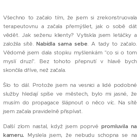
Všechno to začalo tím, že jsem si zrekonstruovala
terapeutovnu a začala přemýšlet, jak o sobě dát
vědět. Jak seženu klienty? Vytiskla jsem letáčky a
založila sítě.
Nabídla sama sebe
. A tady to začalo.
Vědomě jsem dala stopku myšlenkám "co si o tom
myslí druzí". Bez tohoto přepnutí v hlavě bych
skončila dříve, než začala.
Šlo to dál. Protože jsem na vesnici a lidé podobné
služby hledají spíše ve městech, bylo mi jasné, že
musím do propagace šlápnout o něco víc. Na sítě
jsem začala pravidelně přispívat.
Další zlom nastal, když jsem poprvé
promluvila na
kameru.
Myslela jsem, že nebudu schopna se na