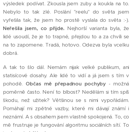
výsledek podívat. Zkousla jsem zuby a koukla na to.
Nebylo to tak zlé. Poslání "reelu" do světa jsem
vyřešila tak, že jsem ho prostě vyslala do světa :-).
Neřešila jsem, co přijde.
Nejhorší varianta byla, že
lidé usoudí, že je to trapné, přejdou to a za chvíli se
na to zapomene. Tradá, hotovo. Odezva byla vcelku
dobrá.
A tak to šlo dál. Nemám nijak velké publikum, ani
statisícové dosahy. Ale lidé to vidí a já jsem s tím v
pohodě.
Občas mě přepadnou pochyby
- možná
poměrně často. Není to blbost? Nedělám si tím spíš
škodu, než užitek? Většinou se s nimi vypořádám.
Pomáhají mi zpětné vazby, které mi dávají známí i
neznámí. A s obsahem jsem vlastně spokojená. To, co
mě frustruje je fungování algoritmu sociálních sítí. To