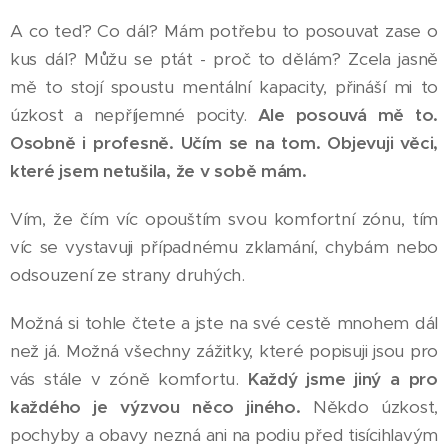
A co teď? Co dál? Mám potřebu to posouvat zase o
kus dál? Můžu se ptát - proč to dělám? Zcela jasně
mě to stojí spoustu mentální kapacity, přináší mi to
úzkost a nepříjemné pocity.
Ale posouvá mě to.
Osobně i profesně. Učím se na tom. Objevuji věci,
které jsem netušila, že v sobě mám.
Vím, že čím víc opouštím svou komfortní zónu, tím
víc se vystavuji případnému zklamání, chybám nebo
odsouzení ze strany druhých.
Možná si tohle čtete a jste na své cestě mnohem dál
než já. Možná všechny zážitky, které popisuji jsou pro
vás stále v zóně komfortu.
Každý jsme jiný a pro
každého je výzvou něco jiného.
Někdo úzkost,
pochyby a obavy nezná ani na podiu před tisícihlavým