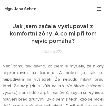
Mgr. Jana
Schee
Jak jsem začala vystupovat z
komfortní zóny. A co mi při tom
nejvíc pomáhá?
12.04.2025
Není tomu tak dávno, co jsem si myslela, že
nikdy
nepromluvím na kameru. A pokud jo, tak se
nepodívám
na výsledek. Že
nebudu
mluvit před
lidmi. Že
nepůjdu
s kůží na trh. Ve škole (střední i
vysoké) jsem udělala pár manévrů, abych se
vyhnula
mluvení před druhými. Byla jsem z těch, kdo se raději
drží vzadu, než aby byli vidět.
Dusil
mě strach ze