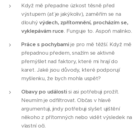
Když mě přepadne úzkost těsně před
výstupem (ať je jakýkoliv), zaměřím se na
dlouhý
výdech, zpřítomnění, procházím se,
vyklepávám ruce
. Funguje to. Aspoň malinko.
Práce s pochybami
je pro mě těžší. Když mě
přepadnou předem, snažím se aktivně
přemýšlet nad faktory, které mi hrají do
karet. Jaké jsou důvody, které podporují
myšlenku, že bych mohla uspět?
Obavy po události
si asi potřebuji prožít.
Neumím je odfiltrovat. Občas v hlavě
argumentuji, jindy potřebuji slyšet ujištění
někoho z přítomných nebo vidět výsledek na
vlastní oči.