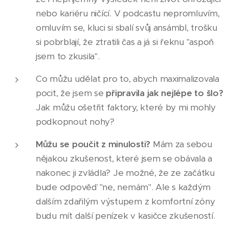
nebo kariéru ničící. V podcastu nepromluvím,
omluvím se, kluci si sbalí svůj ansámbl, trošku
si pobrblají, že ztratili čas a já si řeknu "aspoň
jsem to zkusila".
Co můžu udělat pro to, abych maximalizovala
pocit, že jsem se
připravila jak nejlépe to šlo?
Jak můžu ošetřit faktory, které by mi mohly
podkopnout nohy?
Můžu se poučit z minulosti?
Mám za sebou
nějakou zkušenost, které jsem se obávala a
nakonec ji zvládla? Je možné, že ze začátku
bude odpověď "ne, nemám". Ale s každým
dalším zdařilým výstupem z komfortní zóny
budu mít další penízek v kasičce zkušeností.