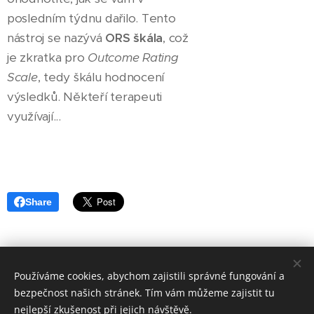
posledním týdnu dařilo. Tento
nástroj se nazývá
ORS škála
, což
je zkratka pro
Outcome Rating
Scale
, tedy škálu hodnocení
výsledků. Někteří terapeuti
využívají...
Share
Používáme cookies, abychom zajistili správné fungování a
bezpečnost našich stránek. Tím vám můžeme zajistit tu
Mgr. Jana Schee, Antonína Vaška 144, Háj ve Slezsku, 747 92,
nejlepší zkušenost při jejich návštěvě.