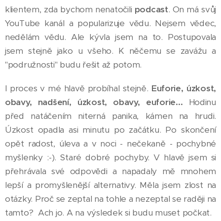
klientem, zda bychom nenatočili
podcast
. On má svůj
YouTube kanál a popularizuje vědu. Nejsem vědec,
nedělám vědu. Ale kývla jsem na to. Postupovala
jsem stejně jako u všeho. K něčemu se zavážu a
"podružnosti" budu řešit až potom.
I proces v mé hlavě probíhal stejně.
Euforie, úzkost,
obavy, nadšení, úzkost, obavy, euforie...
Hodinu
před natáčením niterná panika, kámen na hrudi.
Úzkost opadla asi minutu po začátku. Po skončení
opět radost, úleva a v noci - nečekaně - pochybné
myšlenky :-). Staré dobré pochyby. V hlavě jsem si
přehrávala své odpovědi a napadaly mě mnohem
lepší a promyšlenější alternativy. Měla jsem zlost na
otázky. Proč se zeptal na tohle a nezeptal se raději na
tamto? Ach jo. A na výsledek si budu muset počkat.