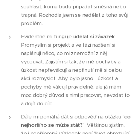
souhlasit, komu budu připadat směšná nebo
trapná. Rozhodla jsem se nedělat z toho svůj
problém.
Evidentně mi funguje
udělat si závazek
.
Promyslím si projekt a ve fázi nadšení si
naplánuji něco, co mi znemožní z něj
vycouvat. Zajistím si tak, že mě pochyby a
úzkost nepřeválcují a nepřinutí mě si celou
akci rozmyslet. Aby bylo jasno - úzkost a
pochyby mě válcují pravidelně, ale já mám
moc dobrý důvod s nimi pracovat, nevzdat to
a dojít do cíle.
Dále mi pomáhá dát si odpověď na otázku "
co
nejhoršího se může stát?
". Většinou zjistím,
že i nepříjemný výsledek není život ohrožující