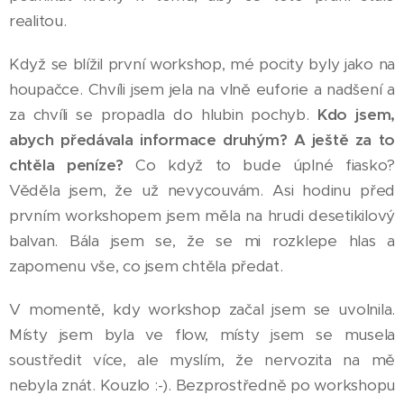
realitou.
Když se blížil první workshop, mé pocity byly jako na
houpačce. Chvíli jsem jela na vlně euforie a nadšení a
za chvíli se propadla do hlubin pochyb.
Kdo jsem,
abych předávala informace druhým? A ještě za to
chtěla peníze?
Co když to bude úplné fiasko?
Věděla jsem, že už nevycouvám. Asi hodinu před
prvním workshopem jsem měla na hrudi desetikilový
balvan. Bála jsem se, že se mi rozklepe hlas a
zapomenu vše, co jsem chtěla předat.
V momentě, kdy workshop začal jsem se uvolnila.
Místy jsem byla ve flow, místy jsem se musela
soustředit více, ale myslím, že nervozita na mě
nebyla znát. Kouzlo :-). Bezprostředně po workshopu